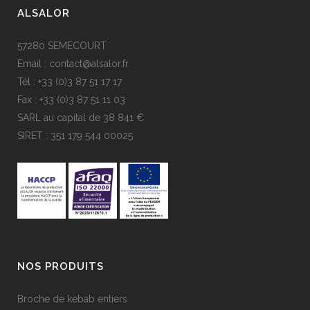
ALSALOR
57280 SEMECOURT
Email : contact@alsalor.fr
Tél : +33 (0)3 87 51 17 17
Fax : +33 (0)3 87 51 11 03
SARL au capital de 38 841 €
SIRET : 351 179 544 00025
NOS PRODUITS
Broche de kebab entiers