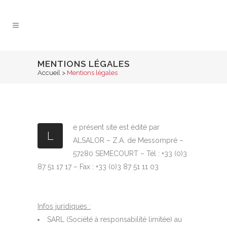
MENTIONS LÉGALES
Accueil
>
Mentions légales
e présent site est édité par
L
ALSALOR – Z.A. de Messompré –
57280 SEMECOURT – Tél : +33 (0)3
87 51 17 17 – Fax : +33 (0)3 87 51 11 03
Infos juridiques :
SARL (Société à responsabilité limitée) au