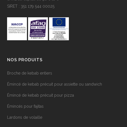
SIRET : 351 179 544 00025
NOS PRODUITS
Broche de kebab entiers
Émincé de kebab précuit pour assiette ou sandwich
Émincé de kebab précuit pour pizza
Émincés pour fajitas
Lardons de volaille