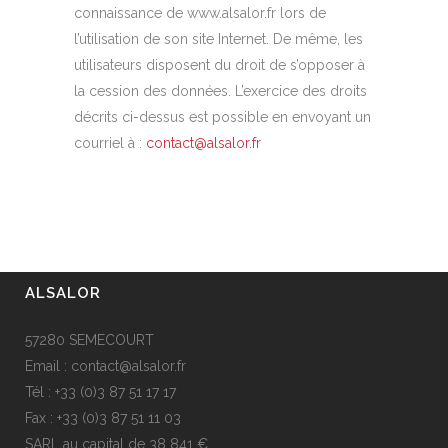
connaissance de www.alsalor.fr lors de
l’utilisation de son site Internet. De même, les
utilisateurs disposent du droit de s’opposer à
la cession des données. L’exercice des droits
décrits ci-dessus est possible en envoyant un
courriel à :
contact@alsalor.fr
ALSALOR
57280 SEMECOURT
Email : contact@alsalor.fr
Tél : +33 (0)3 87 51 17 17
Fax : +33 (0)3 87 51 11 03
SARL au capital de 38 841 €